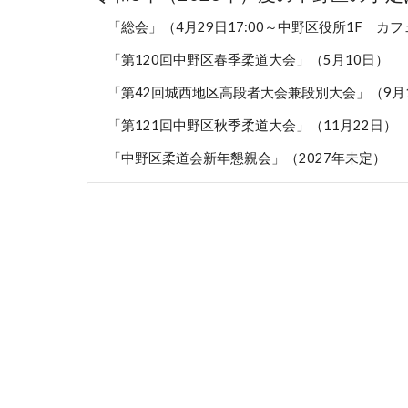
「総会」（4月29日17:00～中野区役所1F カ
「第120回中野区春季柔道大会」（5月10日）
「第42回城西地区高段者大会兼段別大会」（9月
「第121回中野区秋季柔道大会」（11月22日）
「中野区柔道会新年懇親会」（2027年未定）